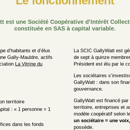
Le fonctionnement
t est une Société Coopérative d’Intérêt Collect
constituée en SAS à capital variable.
pe d’habitants et d’élus
La SCIC GallyWatt est gé
 Gally-Mauldre, actifs
de sept à quinze membres
ciatio
n
La Vitrine du
Président est élu par le co
Les sociétaires s’investis
GallyWatt : dans son fin
gouvernance.
GallyWatt est financé par
n territoire
territoire, entreprises et a
pital : « 1 personne = 1
modèle coopératif selon le
un sociétaire = une voix
fices dans les fonds
possède.