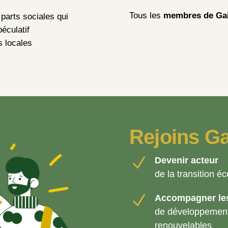
Tous les
membres de Gal
parts sociales qui
péculatif
s locales
Rejoins Ga
N
Devenir acteur
de la transition é
N
Accompagner les 
de développement 
renouvelables