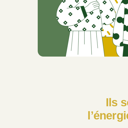
Ils 
l’énerg