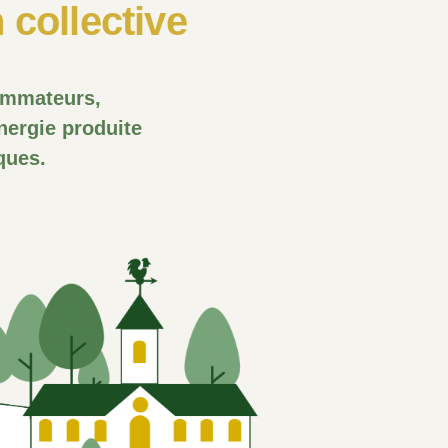
 collective
ommateurs,
nergie produite
ques.