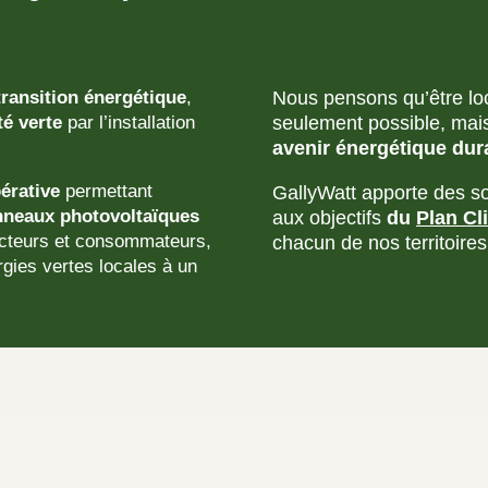
Nous pensons qu’être loca
 transition énergétique
,
seulement possible, mais
té verte
par l’installation
avenir énergétique dur
érative
permettant
GallyWatt apporte des s
panneaux photovoltaïques
aux objectifs
du
Plan Cl
ucteurs et consommateurs,
chacun de nos territoires
rgies vertes locales à un