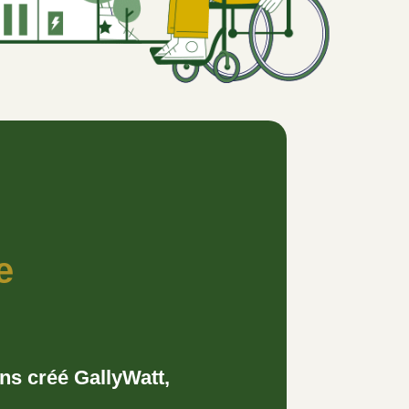
e
s créé GallyWatt,