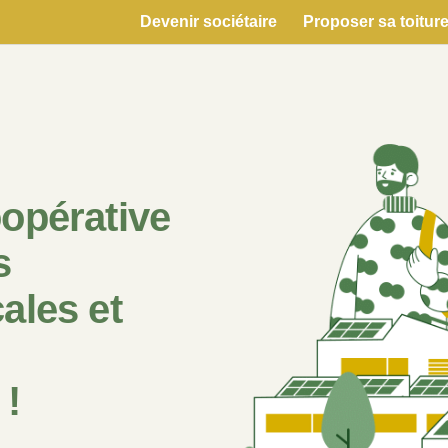
Devenir sociétaire
Proposer sa toitur
oopérative
s
ales et
 !