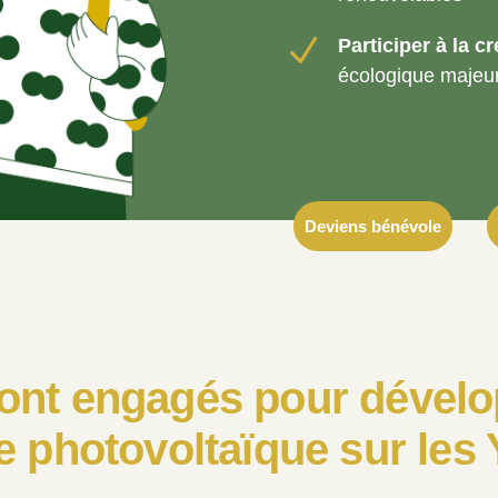
N
Participer à la c
écologique majeu
Deviens bénévole
sont engagés pour dével
ie photovoltaïque sur les 