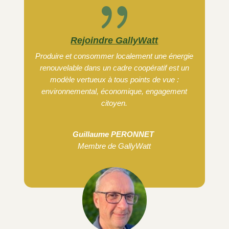
{
Rejoindre GallyWatt
Produire et consommer localement une énergie
renouvelable dans un cadre coopératif est un
modèle vertueux à tous points de vue :
environnemental, économique, engagement
citoyen.
Guillaume PERONNET
Membre de GallyWatt